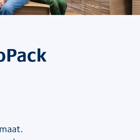
RoPack
 maat.