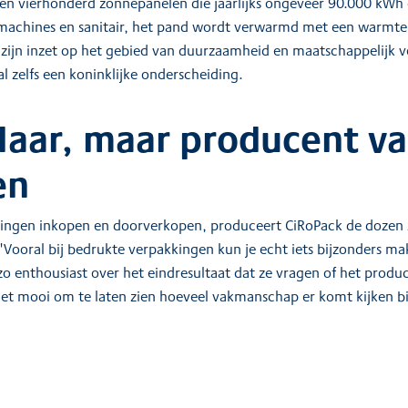
ggen vierhonderd zonnepanelen die jaarlijks ongeveer 90.000 k
machines en sanitair, het pand wordt verwarmd met een warmte
or zijn inzet op het gebied van duurzaamheid en maatschappelij
 zelfs een koninklijke onderscheiding.
aar, maar producent v
en
ngen inkopen en doorverkopen, produceert CiRoPack de dozen zel
ooral bij bedrukte verpakkingen kun je echt iets bijzonders ma
zo enthousiast over het eindresultaat dat ze vragen of het prod
et mooi om te laten zien hoeveel vakmanschap er komt kijken bi