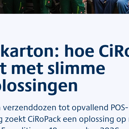
 karton: hoe Ci
pt met slimme
lossingen
 verzenddozen tot opvallend POS-
ng zoekt CiRoPack een oplossing op