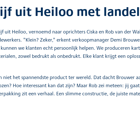
jf uit Heiloo met lande
ijf uit Heiloo, vernoemd naar oprichters Ciska en Rob van der Wal
dewerkers. "Klein? Zeker," erkent verkoopmanager Demi Brouwer.
en kunnen we klanten echt persoonlijk helpen. We produceren ka
ialen, zowel bedrukt als onbedrukt. Elke klant krijgt een oplossi
n niet het spannendste product ter wereld. Dat dacht Brouwer aa
ozen? Hoe interessant kan dat zijn? Maar Rob zei meteen: jij gaat
verpakking zit een verhaal. Een slimme constructie, de juiste mat