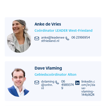
Anke de Vries
Coördinator LEADER West-Friesland
anke@leaderwe
06 23166954
stfriesland.nl
Dave Vlaming
Gebiedscoördinator Alton
dvlaming
06
linkedin.c
@onhn.
4989374
om/in/da
nl
9
ve-
vlaming-
144b1624