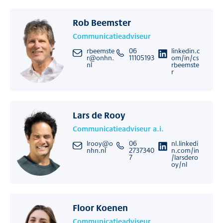
Rob Beemster
Communicatieadviseur
rbeemste
06
linkedin.c
r@onhn.
11105193
om/in/cs
nl
rbeemste
r
Lars de Rooy
Communicatieadviseur a.i.
lrooy@o
06
nl.linkedi
nhn.nl
2737340
n.com/in
7
/larsdero
oy/nl
Floor Koenen
Communicatieadviseur