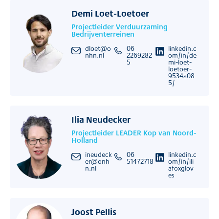
Demi Loet-Loetoer
Projectleider Verduurzaming
Bedrijventerreinen
dloet@o
06
linkedin.c
nhn.nl
2269282
om/in/de
5
mi-loet-
loetoer-
9534a08
5/
Ilia Neudecker
Projectleider LEADER Kop van Noord-
Holland
ineudeck
06
linkedin.c
er@onh
51472718
om/in/ili
n.nl
afoxglov
es
Joost Pellis