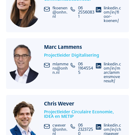
fkoenen
06
linkedin.c
@onhn.
2556083
om/in/fl
nl
1
oor-
koenen/
Marc Lammens
Projectleider Digitalisering
mlamme
06
linkedin.c
ns@onh
1164554
om/in/m
n.nl
5
arclamm
ensmove
result/
Chris Wever
Projectleider Circulaire Economie,
IDEA en METIP
cwever
06
linkedin.c
@onhn.
2323725
om/in/ch
nl
0
riswever