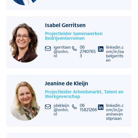
Isabel Gerritsen
Projectleider Samenwerken
Bedrijventerreinen
igerritsen
06
linkedin.c
@onhn.
2740765
om/in/isa
nl
3
belgerrits
en
Jeanine de Kleijn
Projectleider Arbeidsmarkt, Talent en
Werkgeverschap
jdekleijn
06
linkedin.c
@onhn.
15821266
om/in/je
nl
aninevan
stipriaan