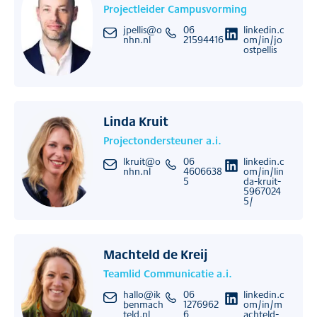
Projectleider Campusvorming
jpellis@o
06
linkedin.c
nhn.nl
21594416
om/in/jo
ostpellis
Linda Kruit
Projectondersteuner a.i.
lkruit@o
06
linkedin.c
nhn.nl
4606638
om/in/lin
5
da-kruit-
5967024
5/
Machteld de Kreij
Teamlid Communicatie a.i.
hallo@ik
06
linkedin.c
benmach
1276962
om/in/m
teld.nl
6
achteld-