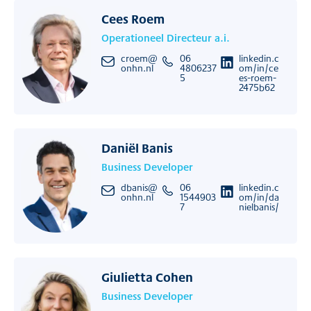
Cees Roem
Operationeel Directeur a.i.
croem@
06
linkedin.c
onhn.nl
4806237
om/in/ce
5
es-roem-
2475b62
Daniël Banis
Business Developer
dbanis@
06
linkedin.c
onhn.nl
1544903
om/in/da
7
nielbanis/
Giulietta Cohen
Business Developer