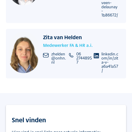
veen-
delaunay
-
1b86672/
Zita van Helden
Medewerker FA & HR a.i.
zhelden
06
linkedin.c
@onhn.
2744895
om/in/zit
nl
7
a-v-
a6a41a57
/
Snel vinden