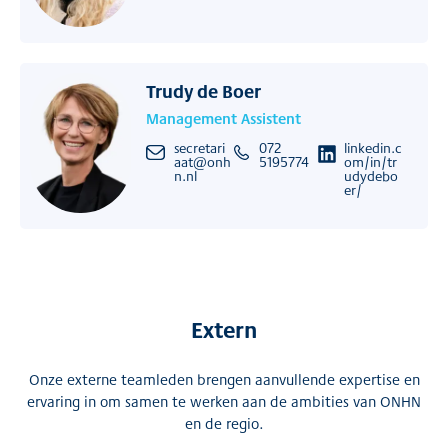
Trudy de Boer
Management Assistent
secretari
072
linkedin.c
aat@onh
5195774
om/in/tr
n.nl
udydebo
er/
Extern
Onze externe teamleden brengen aanvullende expertise en
ervaring in om samen te werken aan de ambities van ONHN
en de regio.