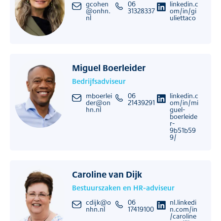
gcohen
06
linkedin.c
@onhn.
31328337
om/in/gi
nl
uliettaco
Miguel Boerleider
Bedrijfsadviseur
mboerlei
06
linkedin.c
der@on
21439291
om/in/mi
hn.nl
guel-
boerleide
r-
9b51b59
9/
Caroline van Dijk
Bestuurszaken en HR-adviseur
cdijk@o
06
nl.linkedi
nhn.nl
17419100
n.com/in
/caroline