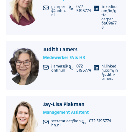
gcarper
072
linkedin.c
@onhn.
5195774
om/in/gi
nl
tta-
carper-
6b09a77
8
Judith Lamers
Medewerker FA & HR
jlamers@
072
nl.linkedi
onhn.nl
5195774
n.com/in
/judith-
lamers
Jay-Lisa Plakman
Management Assistent
secretariaat@on
072 5195774
hn.nl