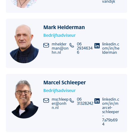
vandijk
Mark Helderman
Bedrijfsadviseur
mhelder
06
linkedin.c
man@on
2934634
om/in/he
hn.nl
6
lderman
Marcel Schleeper
Bedrijfsadviseur
mschleep
06
linkedin.c
er@onh
31328242
om/in/m
n.nl
arcel-
schleeper
-
7a79b69
4