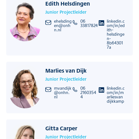
Edith Helsdingen
Junior Projectleider
ehelsding
06
linkedin.c
en@onh
33817824
om/in/ed
n.nl
ith-
helsdinge
n-
8b64301
7a
Marlies van Dijk
Junior Projectleider
mvandijk
06
linkedin.c
@onhn.
2160354
om/in/m
nl
4
arliesvan
dijkkamp
Gitta Carper
Junior Projectleider