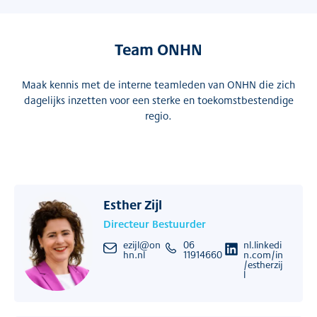
Team ONHN
Maak kennis met de interne teamleden van ONHN die zich
dagelijks inzetten voor een sterke en toekomstbestendige
regio.
Esther Zijl
Directeur Bestuurder
ezijl@on
06
nl.linkedi
hn.nl
11914660
n.com/in
/estherzij
l