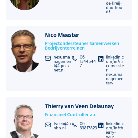
de-kreij-
duurhou
d/
Nico Meester
Projectondersteuner Samenwerken
Bedrijventerreinen
nexusma
06
linkedin.c
nagemen
1344544
om/in/ni
t@quick
7
comeeste
net.nl
r-
nexusma
nagemen
terv
Thierry van Veen Delaunay
Financieel Controller a.i.
tveen@o
06
linkedin.c
nhn.nl
33817823
om/in/th
ierry-
van-