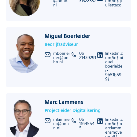
@onhn.
31328337
om/in/gi
nl
uliettaco
Miguel Boerleider
Bedrijfsadviseur
mboerlei
06
linkedin.c
der@on
21439291
om/in/mi
hn.nl
guel-
boerleide
r-
9b51b59
9/
Marc Lammens
Projectleider Digitalisering
mlamme
06
linkedin.c
ns@onh
1164554
om/in/m
n.nl
5
arclamm
ensmove
result/