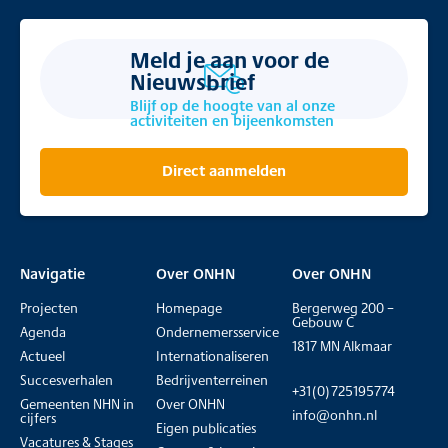
Meld je aan voor de
Nieuwsbrief
Blijf op de hoogte van al onze
activiteiten en bijeenkomsten
Direct aanmelden
Navigatie
Over ONHN
Over ONHN
Projecten
Homepage
Bergerweg 200 –
Gebouw C
Agenda
Ondernemersservice
1817 MN Alkmaar
Actueel
Internationaliseren
Succesverhalen
Bedrijventerreinen
+31(0)725195774
Gemeenten NHN in
Over ONHN
info@onhn.nl
cijfers
Eigen publicaties
Vacatures & Stages