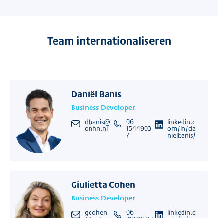
Team internationaliseren
Daniël Banis
Business Developer
dbanis@
06
linkedin.c
onhn.nl
1544903
om/in/da
7
nielbanis/
Giulietta Cohen
Business Developer
gcohen
06
linkedin.c