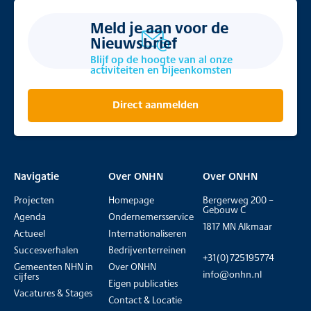
Meld je aan voor de
Nieuwsbrief
Blijf op de hoogte van al onze
activiteiten en bijeenkomsten
Direct aanmelden
Navigatie
Over ONHN
Over ONHN
Projecten
Homepage
Bergerweg 200 –
Gebouw C
Agenda
Ondernemersservice
1817 MN Alkmaar
Actueel
Internationaliseren
Succesverhalen
Bedrijventerreinen
+31(0)725195774
Gemeenten NHN in
Over ONHN
info@onhn.nl
cijfers
Eigen publicaties
Vacatures & Stages
Contact & Locatie