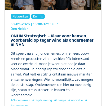
Netwerken
Kennis
30-09-2026
| 15:00
-17:15
uur
Den Helder
ONHN Strategisch – Klaar voor kansen,
voorbereid op tegenwind als ondernemer
in NHN
Dit speelt nu al bij ondernemers om je heen: Jouw
kennis en producten zijn misschien óók interessant
voor de overheid, maar je weet niet hoe je daar
binnenkomt. Je bedrijf ligt stil door een digitale
aanval. Wat valt er stil? Er ontstaan nieuwe markten
en samenwerkingen. Wie nu vooruitkijkt, zet morgen
de eerste stap. Ondernemers die hier nu mee bezig
zijn, staan straks sterker; in kansen én in
weerbaarheid.
#
Ondernemen
#
Digitalisering
#
Energie
#
Innovatie
#
Samenwerken