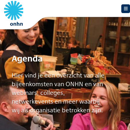
Agenda
Hier vind je een overzicht van alle
bijeenkomsten van ONHN en van
webinars, colleges,
netwerkevents en meer waarbij
wij als organisatie betrokken zijn.