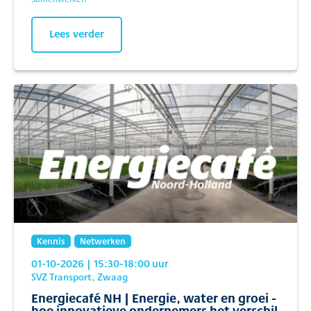
Lees verder
Kennis
Netwerken
01-10-2026
| 15:30
-18:00
uur
SVZ Transport, Zwaag
Energiecafé NH | Energie, water en groei -
hoe innovatieve ondernemers het verschil