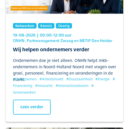
Netwerken
Kennis
Overig
19-08-2026
| 09:00
-12:00
uur
ONHN, Parkmanagement Zwaag en METIP Den Helder
Wij helpen ondernemers verder
Ondernemen doe je niet alleen. ONHN helpt mkb-
ondernemers in Noord-Holland Noord met vragen over
groei, personeel, financiering en veranderingen in de
markt.
#
Ondernemen
#
Arbeidsmarkt
#
Duurzaamheid
#
Energie
#
Financiering
#
Innovatie
#
Internationaliseren
#
Samenwerken
Lees verder