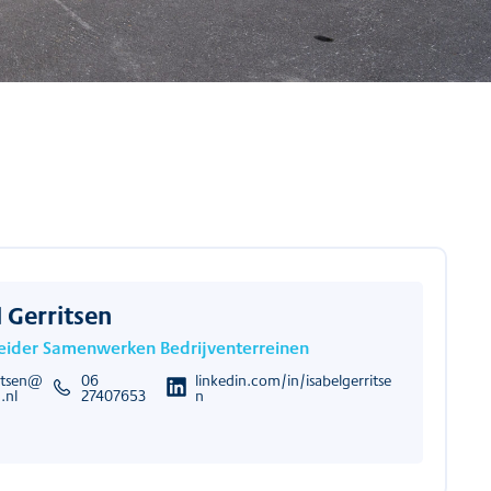
l Gerritsen
leider Samenwerken Bedrijventerreinen
ritsen@
06
linkedin.com/in/isabelgerritse
.nl
27407653
n