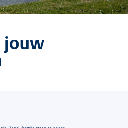
p jouw
n