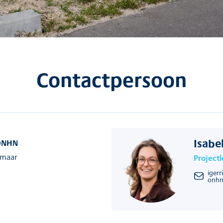
Contactpersoon
Isabe
 ONHN
kmaar
Project
iger
onhn