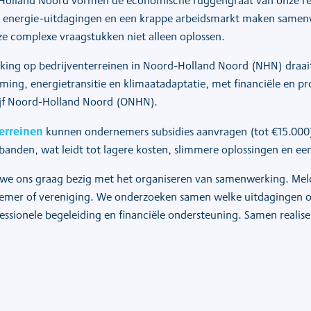
Holland Noord vormen de economische ruggengraat van onze regi
r, energie-uitdagingen en een krappe arbeidsmarkt maken samen
ze complexe vraagstukken niet alleen oplossen.
king op bedrijventerreinen in Noord-Holland Noord (NHN) draait
ming, energietransitie en klimaatadaptatie, met financiële en p
ijf Noord-Holland Noord (ONHN)
.
erreinen
kunnen ondernemers subsidies aanvragen (tot €15.000)
nden, wat leidt tot lagere kosten, slimmere oplossingen en een
 we ons graag bezig met het organiseren van samenwerking. Meld
nemer of vereniging. We onderzoeken samen welke uitdagingen op
essionele begeleiding en financiële ondersteuning. Samen reali