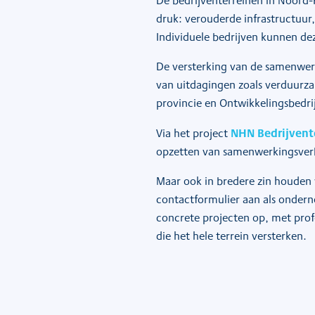
De bedrijventerreinen in Noord-
druk: verouderde infrastructuu
Individuele bedrijven kunnen de
De versterking van de samenwer
van uitdagingen zoals verduurza
provincie en
Ontwikkelingsbedr
NHN Bedrijvent
Via
het project
opzetten van samenwerkingsverba
Maar ook in bredere zin houden
contactformulier aan als onder
concrete projecten op, met prof
die het hele terrein versterken.