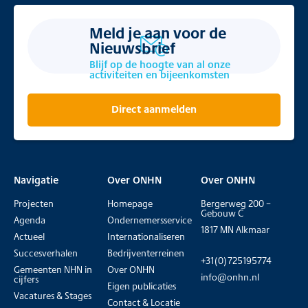
Meld je aan voor de
Nieuwsbrief
Blijf op de hoogte van al onze
activiteiten en bijeenkomsten
Direct aanmelden
Navigatie
Over ONHN
Over ONHN
Projecten
Homepage
Bergerweg 200 –
Gebouw C
Agenda
Ondernemersservice
1817 MN Alkmaar
Actueel
Internationaliseren
Succesverhalen
Bedrijventerreinen
+31(0)725195774
Gemeenten NHN in
Over ONHN
info@onhn.nl
cijfers
Eigen publicaties
Vacatures & Stages
Contact & Locatie