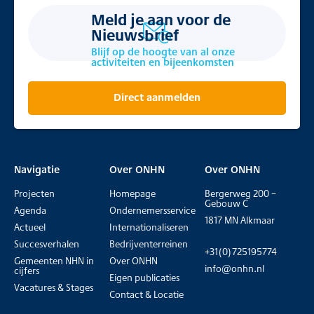
Meld je aan voor de
Nieuwsbrief
Blijf op de hoogte van al onze
activiteiten en bijeenkomsten
Direct aanmelden
Navigatie
Over ONHN
Over ONHN
Projecten
Homepage
Bergerweg 200 –
Gebouw C
Agenda
Ondernemersservice
1817 MN Alkmaar
Actueel
Internationaliseren
Succesverhalen
Bedrijventerreinen
+31(0)725195774
Gemeenten NHN in
Over ONHN
info@onhn.nl
cijfers
Eigen publicaties
Vacatures & Stages
Contact & Locatie