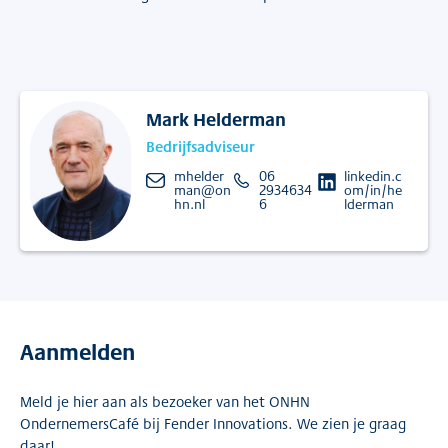
Mark Helderman
Bedrijfsadviseur
mhelder
06
linkedin.c
man@on
2934634
om/in/he
hn.nl
6
lderman
Aanmelden
Meld je hier aan als bezoeker van het ONHN
OndernemersCafé bij Fender Innovations. We zien je graag
daar!