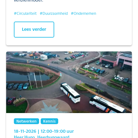
#
Circulariteit
#
Duurzaamheid
#
Ondernemen
Lees verder
Netwerken
Kennis
18-11-2026
| 12:00
-19:00
uur
Heer Hugo, Heerhugowaard