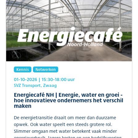
Kennis
Netwerken
01-10-2026
| 15:30
-18:00
uur
SVZ Transport, Zwaag
Energiecafé NH | Energie, water en groei -
hoe innovatieve ondernemers het verschil
maken
De energietransitie draait om meer dan duurzame
opwek. Ook water speelt een steeds grotere rol.
Slimmer omgaan met water betekent vaak minder
energieverbruik, lagere kosten en een bedrijfsvoering