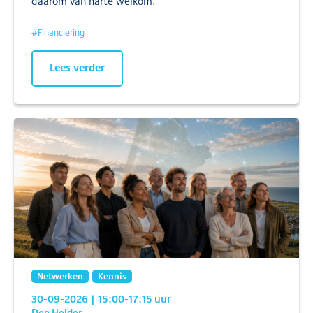
daarom van harte welkom.
#
Financiering
Lees verder
Netwerken
Kennis
30-09-2026
| 15:00
-17:15
uur
Den Helder