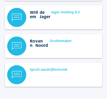
WIll
de
Jager Holding B.V
em
Jager
Ro
van
Druktemaker
n
Noord
Spruit aandrijftechniek