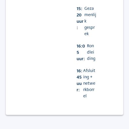
15:
Geza
20
menlij
uur
k
:
gespr
ek
16:0
Ron
5
dlei
uur:
ding
16:
Afsluit
45
ing +
uu
netwe
r:
rkborr
el