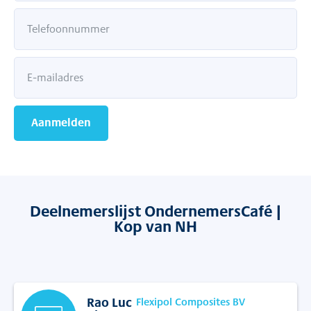
Aanmelden
Deelnemerslijst OndernemersCafé |
Kop van NH
Rao
Luc
Flexipol Composites BV