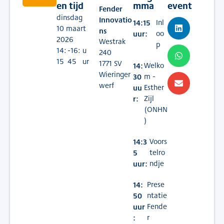
#
Ondernemen
#
Samenwerken
#
Water
en tijd
mma
event
Fender
dinsdag
Innovatio
14:15
Inl
10 maart
ns
uur:
oo
2026
Westrak
p
14:
-16:
u
240
15
45
ur
1771 SV
14:
Welko
Wieringer
30
m -
werf
uu
Esther
r:
Zijl
(ONHN
)
14:3
Voors
5
telro
uur:
ndje
14:
Prese
50
ntatie
uur
Fende
:
r