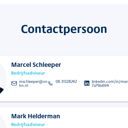
Contactpersoon
Marcel Schleeper
Bedrijfsadviseur
mschleeper@on
06 31328242
linkedin.com/in/marc
hn.nl
7a79b694
Mark Helderman
Bedrijfsadviseur