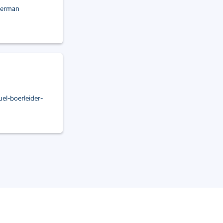
derman
el-boerleider-