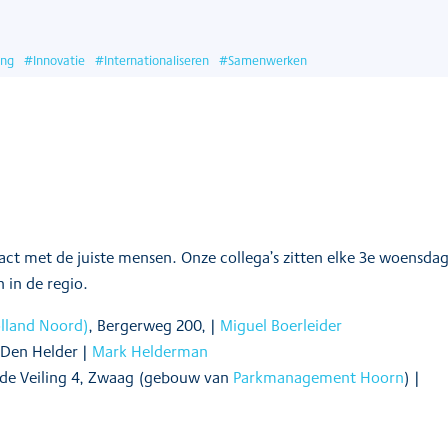
ing
#
Innovatie
#
Internationaliseren
#
Samenwerken
tact met de juiste mensen. Onze collega’s zitten elke 3e woensda
 in de regio.
lland Noord)
, Bergerweg 200, |
Miguel Boerleider
 Den Helder |
Mark Helderman
de Veiling 4, Zwaag (gebouw van
Parkmanagement Hoorn
) |