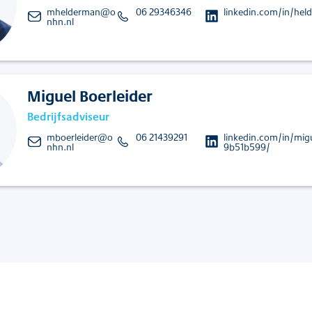
mhelderman@o
06 29346346
linkedin.com/in/hel
nhn.nl
Miguel Boerleider
Bedrijfsadviseur
mboerleider@o
06 21439291
linkedin.com/in/migu
nhn.nl
9b51b599/