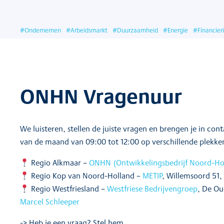
#
Ondernemen
#
Arbeidsmarkt
#
Duurzaamheid
#
Energie
#
Financier
ONHN Vragenuur
We luisteren, stellen de juiste vragen en brengen je in con
van de maand van 09:00 tot 12:00 op verschillende plekken
Regio Alkmaar –
ONHN (Ontwikkelingsbedrijf Noord-Ho
Regio Kop van Noord-Holland –
METIP
, Willemsoord 51,
Regio Westfriesland –
Westfriese Bedrijvengroep
, De Ou
Marcel Schleeper
-> Heb je een vraag? Stel hem.