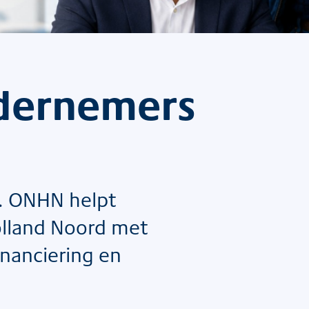
ndernemers
. ONHN helpt
lland Noord met
inanciering en