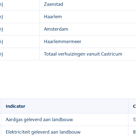
m)
Zaanstad
m)
Haarlem
m)
Amsterdam
m)
Haarlemmermeer
m)
Totaal verhuizingen vanuit Castricum
Indicator
C
Aardgas geleverd aan landbouw
1
Elektriciteit geleverd aan landbouw
8