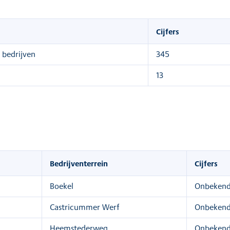
Cijfers
 bedrijven
345
13
Bedrijventerrein
Cijfers
Boekel
Onbeken
Castricummer Werf
Onbeken
Heemstederweg
Onbeken