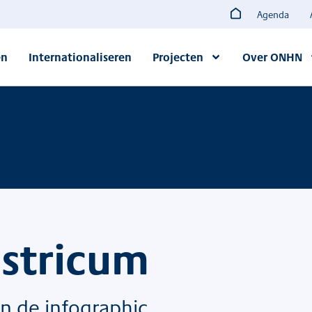
Agenda
en
Internationaliseren
Projecten
Over ONHN
astricum
in de infographic