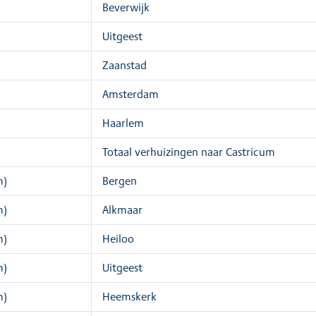
Beverwijk
Uitgeest
Zaanstad
Amsterdam
Haarlem
Totaal verhuizingen naar Castricum
m)
Bergen
m)
Alkmaar
m)
Heiloo
m)
Uitgeest
m)
Heemskerk