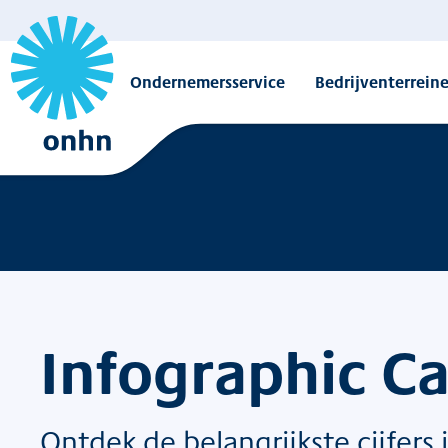
Ondernemersservice
Bedrijventerrein
Overzicht
Infographic C
Ontdek de belangrijkste cijfers 