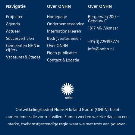
Navigatie
Over ONHN
Over ONHN
Projecten
Homepage
Bergerweg 200 –
Gebouw C
Agenda
Ondernemersservice
1817 MN Alkmaar
Actueel
Internationaliseren
Succesverhalen
Bedrijventerreinen
+31(0)725195774
Gemeenten NHN in
Over ONHN
info@onhn.nl
cijfers
Eigen publicaties
Vacatures & Stages
Contact & Locatie
Ontwikkelingsbedrijf Noord-Holland Noord (ONHN) helpt
ondernemers die vooruit willen. Samen werken we elke dag aan een
sterke, toekomstbestendige regio waar we met trots aan bouwen.