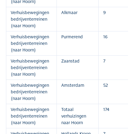
(naar Hoorn)
Verhuisbewegingen
Alkmaar
9
bedrijventerreinen
(naar Hoorn)
Verhuisbewegingen
Purmerend
16
bedrijventerreinen
(naar Hoorn)
Verhuisbewegingen
Zaanstad
7
bedrijventerreinen
(naar Hoorn)
Verhuisbewegingen
Amsterdam
52
bedrijventerreinen
(naar Hoorn)
Verhuisbewegingen
Totaal
174
bedrijventerreinen
verhuizingen
(naar Hoorn)
naar Hoorn
Verhuisbewegingen
Hollands Kroon
7