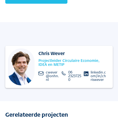
Chris Wever
Projectleider Circulaire Economie,
IDEA en METIP
cwever
06
linkedin.c
@onhn.
2323725
om/in/ch
nl
0
riswever
Gerelateerde projecten