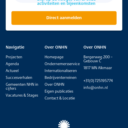
activiteiten en bijeenkomsten
Direct aanmelden
Navigatie
Over ONHN
Over ONHN
Projecten
Homepage
Bergerweg 200 –
Gebouw C
Agenda
Ondernemersservice
1817 MN Alkmaar
Actueel
Internationaliseren
Succesverhalen
Bedrijventerreinen
+31(0)725195774
Gemeenten NHN in
Over ONHN
info@onhn.nl
cijfers
Eigen publicaties
Vacatures & Stages
Contact & Locatie