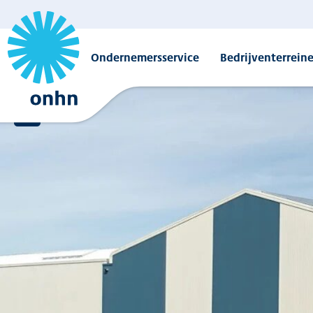
Ondernemersservice
Bedrijventerrein
Overzicht