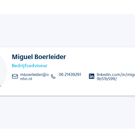
Miguel Boerleider
Bedrijfsadviseur
mboerleider@o
06 21439291
linkedin.com/in/migu
nhn.nl
9b51b599/