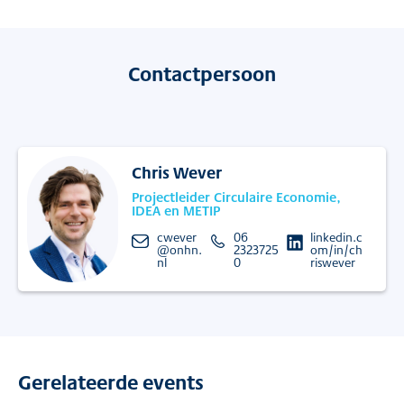
Contactpersoon
Chris Wever
Projectleider Circulaire Economie,
IDEA en METIP
cwever
06
linkedin.c
@onhn.
2323725
om/in/ch
nl
0
riswever
Gerelateerde events