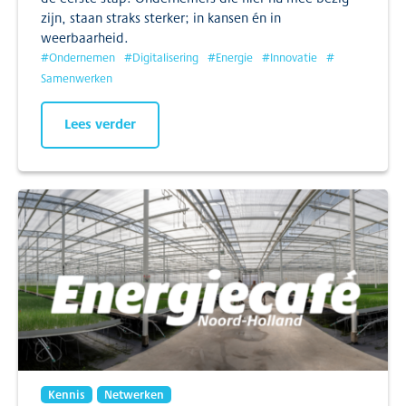
zijn, staan straks sterker; in kansen én in
weerbaarheid.
#
Ondernemen
#
Digitalisering
#
Energie
#
Innovatie
#
Samenwerken
Lees verder
Kennis
Netwerken