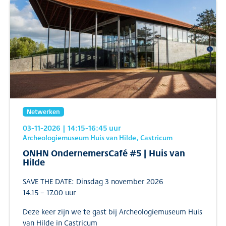
Netwerken
03-11-2026
| 14:15
-16:45
uur
Archeologiemuseum Huis van Hilde, Castricum
ONHN OndernemersCafé #5 | Huis van
Hilde
SAVE THE DATE: Dinsdag 3 november 2026
14.15 – 17.00 uur
Deze keer zijn we te gast bij Archeologiemuseum Huis
van Hilde in Castricum