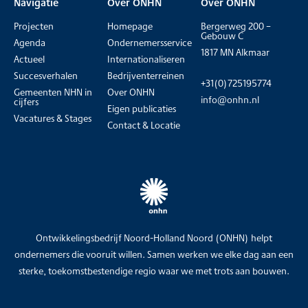
Navigatie
Over ONHN
Over ONHN
Projecten
Homepage
Bergerweg 200 –
Gebouw C
Agenda
Ondernemersservice
1817 MN Alkmaar
Actueel
Internationaliseren
Succesverhalen
Bedrijventerreinen
+31(0)725195774
Gemeenten NHN in
Over ONHN
info@onhn.nl
cijfers
Eigen publicaties
Vacatures & Stages
Contact & Locatie
Ontwikkelingsbedrijf Noord-Holland Noord (ONHN) helpt
ondernemers die vooruit willen. Samen werken we elke dag aan een
sterke, toekomstbestendige regio waar we met trots aan bouwen.