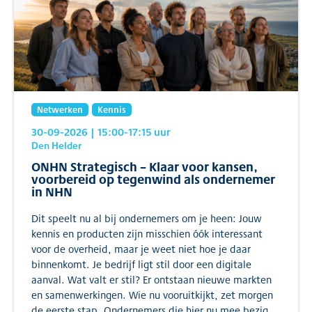
Netwerken
Kennis
30-09-2026
| 15:00
-17:15
uur
Den Helder
ONHN Strategisch – Klaar voor kansen,
voorbereid op tegenwind als ondernemer
in NHN
Dit speelt nu al bij ondernemers om je heen: Jouw
kennis en producten zijn misschien óók interessant
voor de overheid, maar je weet niet hoe je daar
binnenkomt. Je bedrijf ligt stil door een digitale
aanval. Wat valt er stil? Er ontstaan nieuwe markten
en samenwerkingen. Wie nu vooruitkijkt, zet morgen
de eerste stap. Ondernemers die hier nu mee bezig