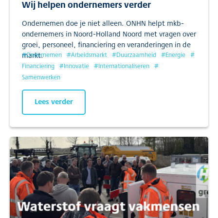
Wij helpen ondernemers verder
Ondernemen doe je niet alleen. ONHN helpt mkb-
ondernemers in Noord-Holland Noord met vragen over
groei, personeel, financiering en veranderingen in de
markt.
#
Ondernemen
#
Arbeidsmarkt
#
Duurzaamheid
#
Energie
#
Financiering
#
Innovatie
#
Internationaliseren
#
Samenwerken
Lees verder