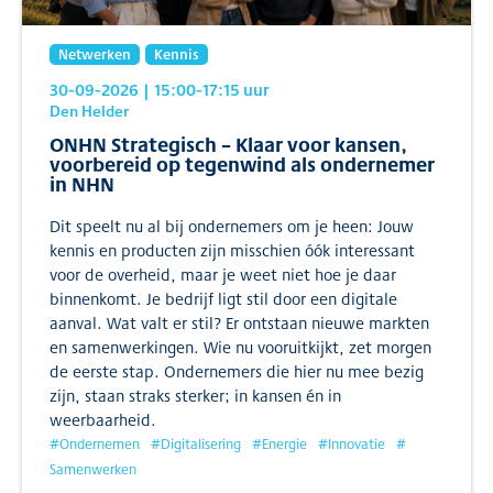
Netwerken
Kennis
30-09-2026
| 15:00
-17:15
uur
Den Helder
ONHN Strategisch – Klaar voor kansen,
voorbereid op tegenwind als ondernemer
in NHN
Dit speelt nu al bij ondernemers om je heen: Jouw
kennis en producten zijn misschien óók interessant
voor de overheid, maar je weet niet hoe je daar
binnenkomt. Je bedrijf ligt stil door een digitale
aanval. Wat valt er stil? Er ontstaan nieuwe markten
en samenwerkingen. Wie nu vooruitkijkt, zet morgen
de eerste stap. Ondernemers die hier nu mee bezig
zijn, staan straks sterker; in kansen én in
weerbaarheid.
#
Ondernemen
#
Digitalisering
#
Energie
#
Innovatie
#
Samenwerken