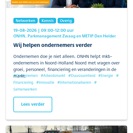
Netwerken
Kennis
Overig
19-08-2026
| 09:00
-12:00
uur
ONHN, Parkmanagement Zwaag en METIP Den Helder
Wij helpen ondernemers verder
Ondernemen doe je niet alleen. ONHN helpt mkb-
ondernemers in Noord-Holland Noord met vragen over
groei, personeel, financiering en veranderingen in de
markt.
#
Ondernemen
#
Arbeidsmarkt
#
Duurzaamheid
#
Energie
#
Financiering
#
Innovatie
#
Internationaliseren
#
Samenwerken
Lees verder