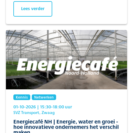
Lees verder
Kennis
Netwerken
01-10-2026
| 15:30
-18:00
uur
SVZ Transport, Zwaag
Energiecafé NH | Energie, water en groei -
hoe innovatieve ondernemers het verschil
maken