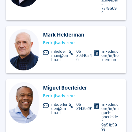
-
7a79b69
4
Mark Helderman
Bedrijfsadviseur
mhelder
06
linkedin.c
man@on
2934634
om/in/he
hn.nl
6
lderman
Miguel Boerleider
Bedrijfsadviseur
mboerlei
06
linkedin.c
der@on
21439291
om/in/mi
hn.nl
guel-
boerleide
r-
9b51b59
9/