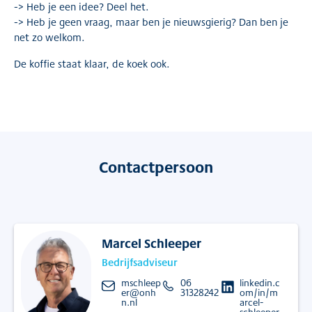
-> Heb je een idee? Deel het.
-> Heb je geen vraag, maar ben je nieuwsgierig? Dan ben je
net zo welkom.
De koffie staat klaar, de koek ook.
Contactpersoon
Marcel Schleeper
Bedrijfsadviseur
mschleep
06
linkedin.c
er@onh
31328242
om/in/m
n.nl
arcel-
schleeper