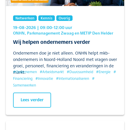
Netwerken
Kennis
Overig
19-08-2026
| 09:00
-12:00
uur
ONHN, Parkmanagement Zwaag en METIP Den Helder
Wij helpen ondernemers verder
Ondernemen doe je niet alleen. ONHN helpt mkb-
ondernemers in Noord-Holland Noord met vragen over
groei, personeel, financiering en veranderingen in de
markt.
#
Ondernemen
#
Arbeidsmarkt
#
Duurzaamheid
#
Energie
#
Financiering
#
Innovatie
#
Internationaliseren
#
Samenwerken
Lees verder