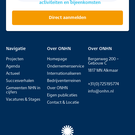
activiteiten en bijeenkomsten
Direct aanmelden
Navigatie
Over ONHN
Over ONHN
Projecten
Homepage
Bergerweg 200 –
Gebouw C
Agenda
Ondernemersservice
1817 MN Alkmaar
Actueel
Internationaliseren
Succesverhalen
Bedrijventerreinen
+31(0)725195774
Gemeenten NHN in
Over ONHN
info@onhn.nl
cijfers
Eigen publicaties
Vacatures & Stages
Contact & Locatie