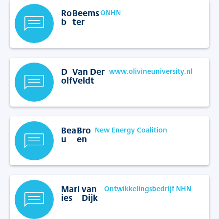
Ro
Beems
ONHN
b
ter
D
Van Der
www.olivineuniversity.nl
olf
Veldt
Bea
Bro
New Energy Coalition
u
en
Marl
van
Ontwikkelingsbedrijf NHN
ies
Dijk