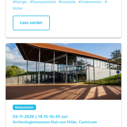
#
Energie
#
Duurzaamheid
#
Innovatie
#
Ondernemen
#
Water
Lees verder
Netwerken
03-11-2026
| 14:15
-16:45
uur
Archeologiemuseum Huis van Hilde, Castricum