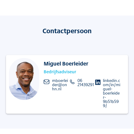
Contactpersoon
Miguel Boerleider
Bedrijfsadviseur
mboerlei
06
linkedin.c
der@on
21439291
om/in/mi
hn.nl
guel-
boerleide
r-
9b51b59
9/