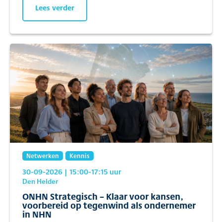
Lees verder
Netwerken
Kennis
30-09-2026
| 15:00
-17:15
uur
Den Helder
ONHN Strategisch – Klaar voor kansen,
voorbereid op tegenwind als ondernemer
in NHN