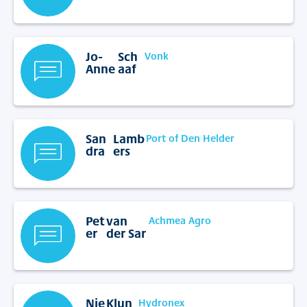
Jo-
Sch
Vonk
Anne
aaf
San
Lamb
Port of Den Helder
dra
ers
Pet
van
Achmea Agro
er
der Sar
Nie
Klun
Hydronex