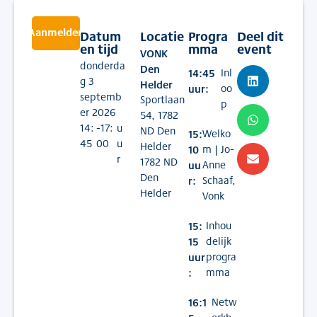
Aanmelden
Datum
Locatie
Progra
Deel dit
#
Arbeidsmarkt
#
Energie
#
Waterstof
en tijd
mma
event
VONK
donderda
Den
14:45
Inl
g 3
Helder
uur:
oo
septemb
Sportlaan
p
er 2026
54, 1782
14:
-17:
u
ND Den
15:
Welko
45
00
u
Helder
10
m | Jo-
r
1782 ND
uu
Anne
Den
r:
Schaaf,
Helder
Vonk
15:
Inhou
15
delijk
uur
progra
:
mma
16:1
Netw