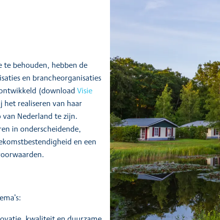
ie te behouden, hebben de
aties en brancheorganisaties
d ontwikkeld (download
Visie
j het realiseren van haar
o van Nederland te zijn.
ren in onderscheidende,
oekomstbestendigheid en een
dvoorwaarden.
hema’s:
ovatie, kwaliteit en duurzame