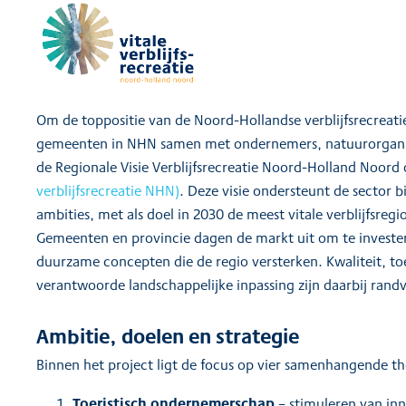
Om de toppositie van de Noord-Hollandse verblijfsrecreat
gemeenten in NHN samen met ondernemers, natuurorganis
de Regionale Visie Verblijfsrecreatie Noord-Holland Noor
verblijfsrecreatie NHN)
. Deze visie ondersteunt de sector bi
ambities, met als doel in 2030 de meest vitale verblijfsregi
Gemeenten en provincie dagen de markt uit om te investe
duurzame concepten die de regio versterken. Kwaliteit, t
verantwoorde landschappelijke inpassing zijn daarbij ran
Ambitie, doelen en strategie
Binnen het project ligt de focus op vier samenhangende t
Toeristisch ondernemerschap
– stimuleren van inn