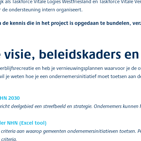
k als Taskforce Vitale Logies Westfriesland en Taskforce Vitale Ve
r de ondersteuning intern organiseert.
de kennis die in het project is opgedaan te bundelen, ve
e visie, beleidskaders e
verblijfsrecreatie en heb je vernieuwingsplannen waarvoor je de 
l je weten hoe je een ondernemersinitiatief moet toetsen aan de 
 NHN 2030
gericht deelgebied een streefbeeld en strategie. Ondernemers kunnen
er NHN (Excel tool)
criteria aan waarop gemeenten ondernemersinitiatieven toetsen. Per 
criteria.