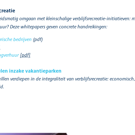
creatie
dsmatig omgaan met kleinschalige verblijfsrecreatie-initiatieven:
ur? Deze whitepapers geven concrete handreikingen:
rische bedrijven
(pdf)
]
ngverhuur
[pdf]
elen inzake vakantieparken
len verdiepen in de integraliteit van verblijfsrecreatie: economisch, 
id.