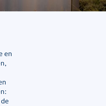
e en
en,
 en
en:
 de