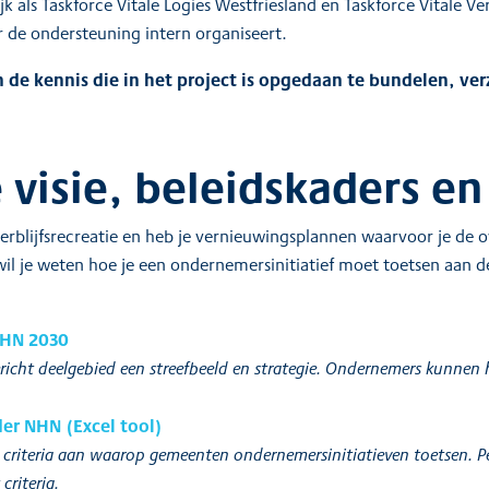
k als Taskforce Vitale Logies Westfriesland en Taskforce Vitale Ve
r de ondersteuning intern organiseert.
de kennis die in het project is opgedaan te bundelen, ve
e visie, beleidskaders e
verblijfsrecreatie en heb je vernieuwingsplannen waarvoor je de 
l je weten hoe je een ondernemersinitiatief moet toetsen aan de 
 NHN 2030
gericht deelgebied een streefbeeld en strategie. Ondernemers kunnen
er NHN (Excel tool)
criteria aan waarop gemeenten ondernemersinitiatieven toetsen. Per 
criteria.