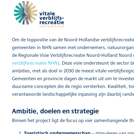
Om de toppositie van de Noord-Hollandse verblijfsrecreat
gemeenten in NHN samen met ondernemers, natuurorganis
de Regionale Visie Verblijfsrecreatie Noord-Holland Noor
verblijfsrecreatie NHN)
. Deze visie ondersteunt de sector bi
ambities, met als doel in 2030 de meest vitale verblijfsregi
Gemeenten en provincie dagen de markt uit om te investe
duurzame concepten die de regio versterken. Kwaliteit, t
verantwoorde landschappelijke inpassing zijn daarbij ran
Ambitie, doelen en strategie
Binnen het project ligt de focus op vier samenhangende t
Toeristisch ondernemerschap
– stimuleren van inn