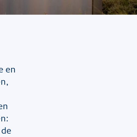
e en
en,
 en
en:
 de