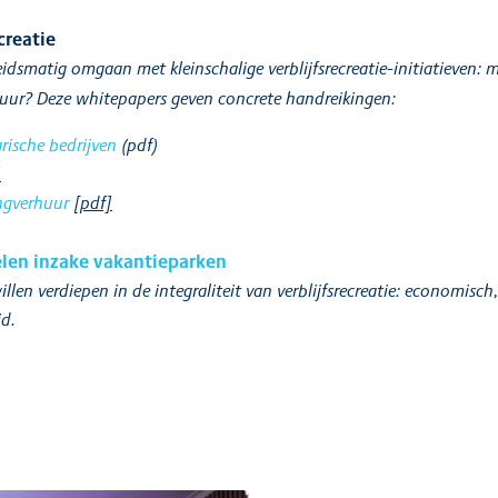
creatie
dsmatig omgaan met kleinschalige verblijfsrecreatie-initiatieven:
ur? Deze whitepapers geven concrete handreikingen:
rische bedrijven
(pdf)
]
ngverhuur
[pdf]
elen inzake vakantieparken
len verdiepen in de integraliteit van verblijfsrecreatie: economisch, 
id.