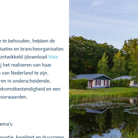
ie te behouden, hebben de
aties en brancheorganisaties
d ontwikkeld (download
Visie
j het realiseren van haar
o van Nederland te zijn.
ren in onderscheidende,
oekomstbestendigheid en een
dvoorwaarden.
hema’s:
ovatie, kwaliteit en duurzame