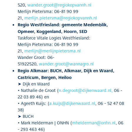
520,
wander.groot@regiokopvannh.nl
Merlijn Pietersma: 06-81 90 99
21,
merlijn.pietersma@regiokopvannh.nl
Regio Westfriesland: gemeente Medemblik,
Opmeer, Koggenland, Hoorn, SED
Taskforce Vitale Logies Westfriesland:
Merlijn Pietersma: 06-81 90 99
21,
merlijn@merlijnpietersma.nl
Wander Groot: 06-
51922520,
wander.groot@wannagro.nl
Regio Alkmaar: BUCH, Alkmaar, Dijk en Waard,
Castricum, Bergen, Heiloo
➤ Dijk en Waard
• Nathalie de Groot (
n.degroot@dijkenwaard.nl
,
06 -
22 03 89 46) en
• Ageeth Kuijs: (
a.kuijs@dijkenwaard.nl
, 06 - 52 47 08
38)
➤ BUCH
• Mark Helderman | ONHN (
mhelderman@onhn.nl
, 06
- 293 463 46)