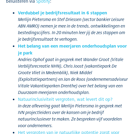
beluisteren via
Spotify
:
Verdubbel je bedrijfsresultaat in 6 stappen
Merlijn Pietersma en Stef Driessen (sector bankier Leisure
ABN AMRO) nemen je mee in de trends, ontwikkelingen en
bestedingscijfers. In 20 minuten leer jij de zes stappen om
je bedrijfsresultaat te verhogen.
Het belang van een meerjaren onderhoudsplan voor
je park
Andries Ophof gaat in gesprek met Wander Groot (Vitale
Verblijfsrecreatie NHN), Chris Joost (vakantiepark De
Groote Vliet in Medemblik), Niek Middel
(Exploitatiepartners) en Jan de Roos (ondernemersadviseur
Vitale Vakantieparken Drenthe) over het belang van een
Duurzaam meerjaren onderhoudsplan.
Natuurinclusiviteit vergroten, wat levert dit op?
In deze aflevering gaat Merlijn Pietersma in gesprek met
IVN projectleiders over de kansen om je bedrijf
natuurinclusiever te maken. Ze bespreken vijf voordelen
voor ondernemers.
Het vergroten van je natuurlijke potentie zorgt voor