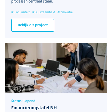
processen centraal staan.
#
Circulariteit
#
Duurzaamheid
#
Innovatie
Bekijk dit project
Status:
Lopend
Financieringstafel NH