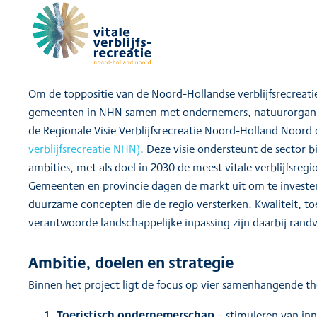
Om de toppositie van de Noord-Hollandse verblijfsrecreat
gemeenten in NHN samen met ondernemers, natuurorganis
de Regionale Visie Verblijfsrecreatie Noord-Holland Noor
verblijfsrecreatie NHN)
. Deze visie ondersteunt de sector bi
ambities, met als doel in 2030 de meest vitale verblijfsregi
Gemeenten en provincie dagen de markt uit om te investe
duurzame concepten die de regio versterken. Kwaliteit, t
verantwoorde landschappelijke inpassing zijn daarbij ran
Ambitie, doelen en strategie
Binnen het project ligt de focus op vier samenhangende t
Toeristisch ondernemerschap
– stimuleren van inn