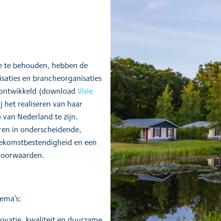
ie te behouden, hebben de
aties en brancheorganisaties
d ontwikkeld (download
Visie
j het realiseren van haar
o van Nederland te zijn.
ren in onderscheidende,
oekomstbestendigheid en een
dvoorwaarden.
hema’s:
ovatie, kwaliteit en duurzame