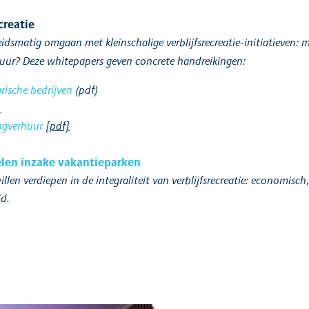
creatie
dsmatig omgaan met kleinschalige verblijfsrecreatie-initiatieven:
ur? Deze whitepapers geven concrete handreikingen:
rische bedrijven
(pdf)
]
ngverhuur
[pdf]
elen inzake vakantieparken
len verdiepen in de integraliteit van verblijfsrecreatie: economisch, 
id.