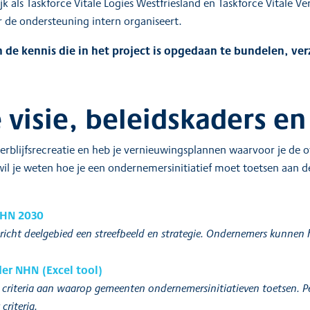
k als Taskforce Vitale Logies Westfriesland en Taskforce Vitale Ve
r de ondersteuning intern organiseert.
de kennis die in het project is opgedaan te bundelen, ve
e visie, beleidskaders e
verblijfsrecreatie en heb je vernieuwingsplannen waarvoor je de 
l je weten hoe je een ondernemersinitiatief moet toetsen aan de 
 NHN 2030
gericht deelgebied een streefbeeld en strategie. Ondernemers kunnen
er NHN (Excel tool)
criteria aan waarop gemeenten ondernemersinitiatieven toetsen. Per 
criteria.