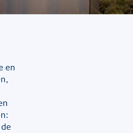
e en
en,
 en
en:
 de