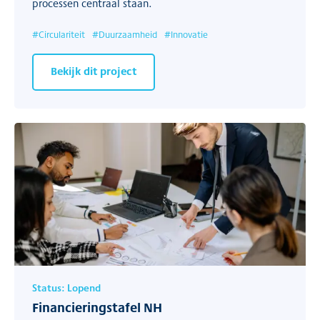
processen centraal staan.
#
Circulariteit
#
Duurzaamheid
#
Innovatie
Bekijk dit project
Status:
Lopend
Financieringstafel NH