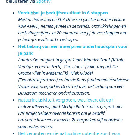
beluisteren via
Spotify
:
Verdubbel je bedrijfsresultaat in 6 stappen
Merlijn Pietersma en Stef Driessen (sector bankier Leisure
ABN AMRO) nemen je mee in de trends, ontwikkelingen en
bestedingscijfers. In 20 minuten leer jij de zes stappen om
je bedrijfsresultaat te verhogen.
Het belang van een meerjaren onderhoudsplan voor
je park
Andries Ophof gaat in gesprek met Wander Groot (Vitale
Verblijfsrecreatie NHN), Chris Joost (vakantiepark De
Groote Vliet in Medemblik), Niek Middel
(Exploitatiepartners) en Jan de Roos (ondernemersadviseur
Vitale Vakantieparken Drenthe) over het belang van een
Duurzaam meerjaren onderhoudsplan.
Natuurinclusiviteit vergroten, wat levert dit op?
In deze aflevering gaat Merlijn Pietersma in gesprek met
IVN projectleiders over de kansen om je bedrijf
natuurinclusiever te maken. Ze bespreken vijf voordelen
voor ondernemers.
Het vergroten van je natuurlijke potentie zorgt voor