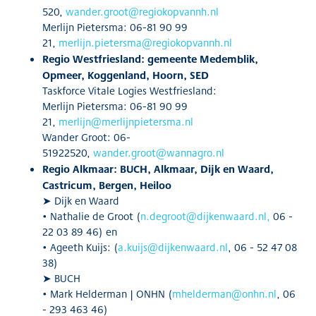
520,
wander.groot@regiokopvannh.nl
Merlijn Pietersma: 06-81 90 99
21,
merlijn.pietersma@regiokopvannh.nl
Regio Westfriesland: gemeente Medemblik,
Opmeer, Koggenland, Hoorn, SED
Taskforce Vitale Logies Westfriesland:
Merlijn Pietersma: 06-81 90 99
21,
merlijn@merlijnpietersma.nl
Wander Groot: 06-
51922520,
wander.groot@wannagro.nl
Regio Alkmaar: BUCH, Alkmaar, Dijk en Waard,
Castricum, Bergen, Heiloo
➤ Dijk en Waard
• Nathalie de Groot (
n.degroot@dijkenwaard.nl
,
06 -
22 03 89 46) en
• Ageeth Kuijs: (
a.kuijs@dijkenwaard.nl
, 06 - 52 47 08
38)
➤ BUCH
• Mark Helderman | ONHN (
mhelderman@onhn.nl
, 06
- 293 463 46)