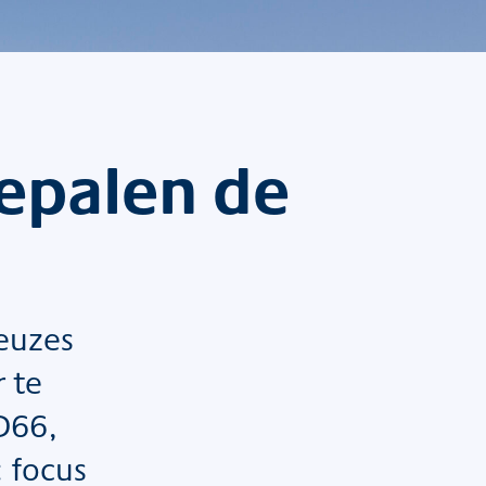
bepalen de
euzes
 te
D66,
 focus