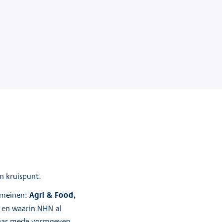
n kruispunt.
Agri & Food,
domeinen:
n en waarin NHN al
haar mede vormgeven.