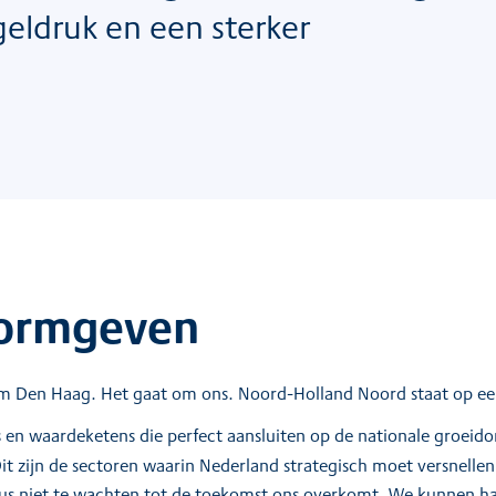
geldruk en een sterker
ormgeven
 om Den Haag. Het gaat om ons. Noord-Holland Noord staat op ee
is en waardeketens die perfect aansluiten op de nationale groei
Dit zijn de sectoren waarin Nederland strategisch moet versnelle
us niet te wachten tot de toekomst ons overkomt. We kunnen 