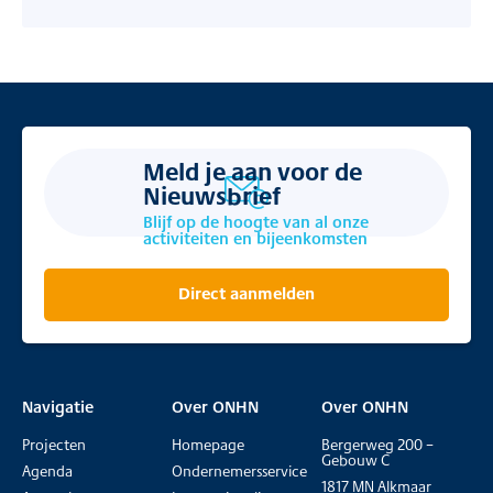
Meld je aan voor de
Nieuwsbrief
Blijf op de hoogte van al onze
activiteiten en bijeenkomsten
Direct aanmelden
Navigatie
Over ONHN
Over ONHN
Projecten
Homepage
Bergerweg 200 –
Gebouw C
Agenda
Ondernemersservice
1817 MN Alkmaar