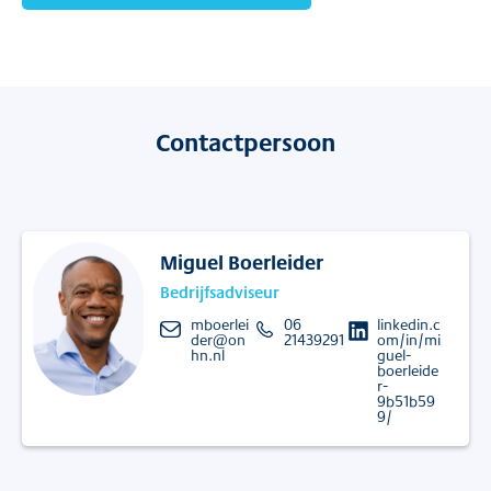
Contactpersoon
Miguel Boerleider
Bedrijfsadviseur
mboerlei
06
linkedin.c
der@on
21439291
om/in/mi
hn.nl
guel-
boerleide
r-
9b51b59
9/