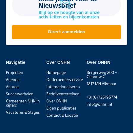
Nieuwsbrief
Blijf op de hoogte van al onze
activiteiten en bijeenkomsten
Direct aanmelden
Navigatie
Over ONHN
Over ONHN
Projecten
Homepage
Bergerweg 200 –
Gebouw C
Agenda
Ondernemersservice
1817 MN Alkmaar
Actueel
Internationaliseren
Succesverhalen
Bedrijventerreinen
+31(0)725195774
Gemeenten NHN in
Over ONHN
info@onhn.nl
cijfers
Eigen publicaties
Vacatures & Stages
Contact & Locatie