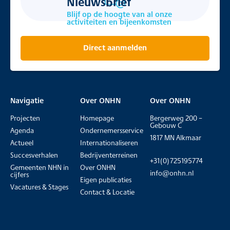
Nieuwsbrief
Blijf op de hoogte van al onze
activiteiten en bijeenkomsten
Direct aanmelden
Navigatie
Over ONHN
Over ONHN
Projecten
Homepage
Bergerweg 200 –
Gebouw C
Agenda
Ondernemersservice
1817 MN Alkmaar
Actueel
Internationaliseren
Succesverhalen
Bedrijventerreinen
+31(0)725195774
Gemeenten NHN in
Over ONHN
info@onhn.nl
cijfers
Eigen publicaties
Vacatures & Stages
Contact & Locatie