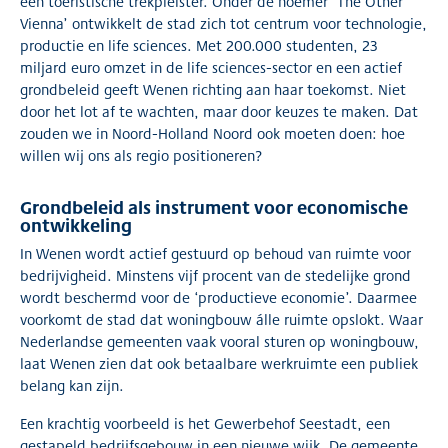
een toeristische trekpleister. Onder de noemer ‘The Other
Vienna’ ontwikkelt de stad zich tot centrum voor technologie,
productie en life sciences. Met 200.000 studenten, 23
miljard euro omzet in de life sciences-sector en een actief
grondbeleid geeft Wenen richting aan haar toekomst. Niet
door het lot af te wachten, maar door keuzes te maken. Dat
zouden we in Noord-Holland Noord ook moeten doen: hoe
willen wij ons als regio positioneren?
Grondbeleid als instrument voor economische
ontwikkeling
In Wenen wordt actief gestuurd op behoud van ruimte voor
bedrijvigheid. Minstens vijf procent van de stedelijke grond
wordt beschermd voor de ‘productieve economie’. Daarmee
voorkomt de stad dat woningbouw álle ruimte opslokt. Waar
Nederlandse gemeenten vaak vooral sturen op woningbouw,
laat Wenen zien dat ook betaalbare werkruimte een publiek
belang kan zijn.
Een krachtig voorbeeld is het Gewerbehof Seestadt, een
gestapeld bedrijfsgebouw in een nieuwe wijk. De gemeente