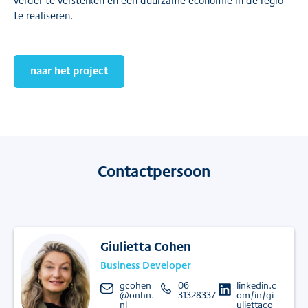
verder te versterken en een duurzame economie in de regio
te realiseren.
naar het project
Contactpersoon
Giulietta Cohen
Business Developer
gcohen
06
linkedin.c
@onhn.
31328337
om/in/gi
nl
uliettaco