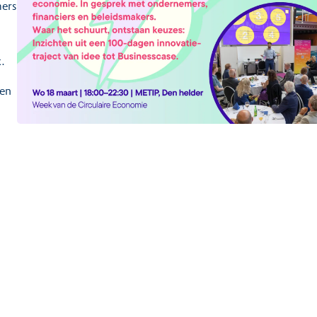
mers
k.
 en