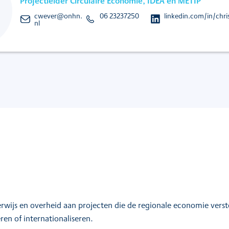
Projectleider Circulaire Economie, IDEA en METIP
cwever@onhn.
06 23237250
linkedin.com/in/chr
nl
wijs en overheid aan projecten die de regionale economie vers
ren of internationaliseren.