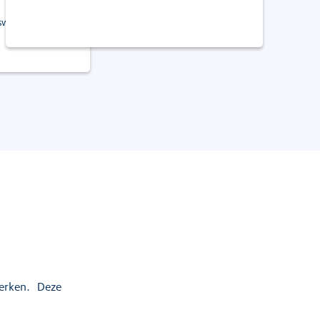
iswever
terken. Deze