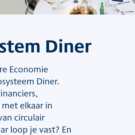
ystem Diner
ire Economie
cosysteem Diner.
inanciers,
 met elkaar in
an circulair
r loop je vast? En