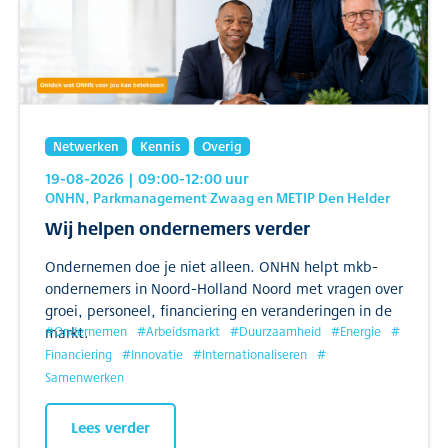
Netwerken
Kennis
Overig
19-08-2026
| 09:00
-12:00
uur
ONHN, Parkmanagement Zwaag en METIP Den Helder
Wij helpen ondernemers verder
Ondernemen doe je niet alleen. ONHN helpt mkb-
ondernemers in Noord-Holland Noord met vragen over
groei, personeel, financiering en veranderingen in de
markt.
#
Ondernemen
#
Arbeidsmarkt
#
Duurzaamheid
#
Energie
#
Financiering
#
Innovatie
#
Internationaliseren
#
Samenwerken
Lees verder