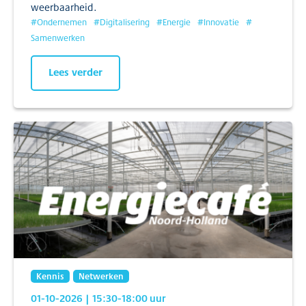
weerbaarheid.
#
Ondernemen
#
Digitalisering
#
Energie
#
Innovatie
#
Samenwerken
Lees verder
Kennis
Netwerken
01-10-2026
| 15:30
-18:00
uur