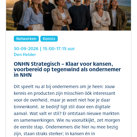
Netwerken
Kennis
30-09-2026
| 15:00
-17:15
uur
Den Helder
ONHN Strategisch – Klaar voor kansen,
voorbereid op tegenwind als ondernemer
in NHN
Dit speelt nu al bij ondernemers om je heen: Jouw
kennis en producten zijn misschien óók interessant
voor de overheid, maar je weet niet hoe je daar
binnenkomt. Je bedrijf ligt stil door een digitale
aanval. Wat valt er stil? Er ontstaan nieuwe markten
en samenwerkingen. Wie nu vooruitkijkt, zet morgen
de eerste stap. Ondernemers die hier nu mee bezig
zijn, staan straks sterker; in kansen én in