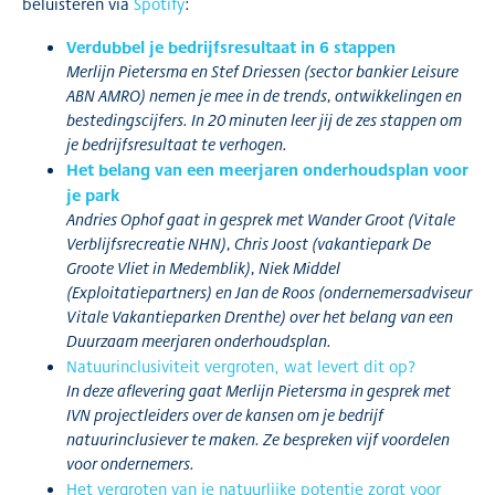
beluisteren via
Spotify
:
Verdubbel je bedrijfsresultaat in 6 stappen
Merlijn Pietersma en Stef Driessen (sector bankier Leisure
ABN AMRO) nemen je mee in de trends, ontwikkelingen en
bestedingscijfers. In 20 minuten leer jij de zes stappen om
je bedrijfsresultaat te verhogen.
Het belang van een meerjaren onderhoudsplan voor
je park
Andries Ophof gaat in gesprek met Wander Groot (Vitale
Verblijfsrecreatie NHN), Chris Joost (vakantiepark De
Groote Vliet in Medemblik), Niek Middel
(Exploitatiepartners) en Jan de Roos (ondernemersadviseur
Vitale Vakantieparken Drenthe) over het belang van een
Duurzaam meerjaren onderhoudsplan.
Natuurinclusiviteit vergroten, wat levert dit op?
In deze aflevering gaat Merlijn Pietersma in gesprek met
IVN projectleiders over de kansen om je bedrijf
natuurinclusiever te maken. Ze bespreken vijf voordelen
voor ondernemers.
Het vergroten van je natuurlijke potentie zorgt voor