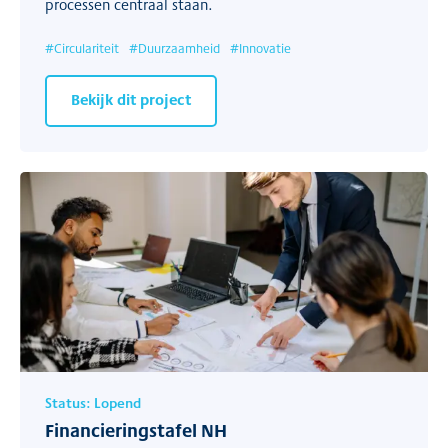
processen centraal staan.
#
Circulariteit
#
Duurzaamheid
#
Innovatie
Bekijk dit project
Status:
Lopend
Financieringstafel NH