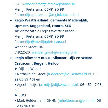
520,
wander.groot@regiokopvannh.nl
Merlijn Pietersma: 06-81 90 99
21,
merlijn.pietersma@regiokopvannh.nl
Regio Westfriesland: gemeente Medemblik,
Opmeer, Koggenland, Hoorn, SED
Taskforce Vitale Logies Westfriesland:
Merlijn Pietersma: 06-81 90 99
21,
merlijn@merlijnpietersma.nl
Wander Groot: 06-
51922520,
wander.groot@wannagro.nl
Regio Alkmaar: BUCH, Alkmaar, Dijk en Waard,
Castricum, Bergen, Heiloo
➤ Dijk en Waard
• Nathalie de Groot (
n.degroot@dijkenwaard.nl
,
06 -
22 03 89 46) en
• Ageeth Kuijs: (
a.kuijs@dijkenwaard.nl
, 06 - 52 47 08
38)
➤ BUCH
• Mark Helderman | ONHN (
mhelderman@onhn.nl
, 06
- 293 463 46)