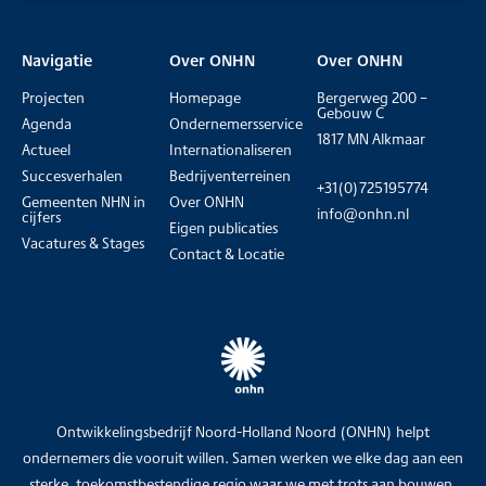
Navigatie
Over ONHN
Over ONHN
Projecten
Homepage
Bergerweg 200 –
Gebouw C
Agenda
Ondernemersservice
1817 MN Alkmaar
Actueel
Internationaliseren
Succesverhalen
Bedrijventerreinen
+31(0)725195774
Gemeenten NHN in
Over ONHN
info@onhn.nl
cijfers
Eigen publicaties
Vacatures & Stages
Contact & Locatie
Ontwikkelingsbedrijf Noord-Holland Noord (ONHN) helpt
ondernemers die vooruit willen. Samen werken we elke dag aan een
sterke, toekomstbestendige regio waar we met trots aan bouwen.