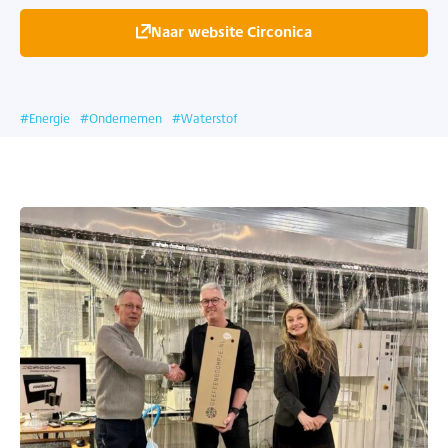
Naar website Circonica
#
Energie
#
Ondernemen
#
Waterstof