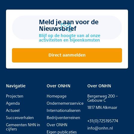
Meld je aan voor de
Nieuwsbrief
Blijf op de hoogte van al onze
activiteiten en bijeenkomsten
Direct aanmelden
Navigatie
Over ONHN
Over ONHN
Projecten
Homepage
Bergerweg 200 –
Gebouw C
Agenda
Ondernemersservice
1817 MN Alkmaar
Actueel
Internationaliseren
Succesverhalen
Bedrijventerreinen
+31(0)725195774
Gemeenten NHN in
Over ONHN
info@onhn.nl
cijfers
Eigen publicaties