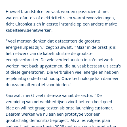
Hoewel brandstofcellen vaak worden geassocieerd met
waterstofauto's of elektriciteits- en warmtevoorzieningen,
richt Circonica zich in eerste instantie op een andere markt:
kabeltelevisienetwerken.
"Veel mensen denken dat datacenters de grootste
energieslurpers zijn," zegt Saurwalt. "Maar in de praktijk is
het netwerk van de kabelindustrie de grootste
energieverbruiker. De vele verdeelpunten in zo'n netwerk
werken met back-upsystemen, die nu vaak bestaan uit accu's
of dieselgeneratoren. Die verbruiken veel energie en hebben
regelmatig onderhoud nodig. Onze technologie kan daar een
duurzaam alternatief voor bieden."
Saurwalt merkt veel interesse vanuit de sector. "De
vereniging van netwerkbedrijven vindt het een heel goed
idee en wil het graag testen als onze launching customer.
Daarom werken we nu aan een prototype voor een
grootschalig demonstratieproject. Als alles volgens plan
verloopt, willen we begin 2028 met onze eerste producten