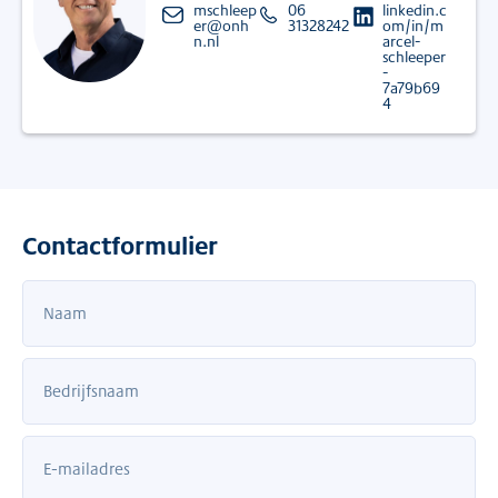
mschleep
06
linkedin.c
er@onh
31328242
om/in/m
n.nl
arcel-
schleeper
-
7a79b69
4
Contactformulier