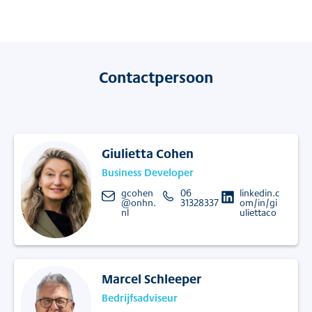
Contactpersoon
Giulietta Cohen
Business Developer
gcohen
06
linkedin.c
@onhn.
31328337
om/in/gi
nl
uliettaco
Marcel Schleeper
Bedrijfsadviseur