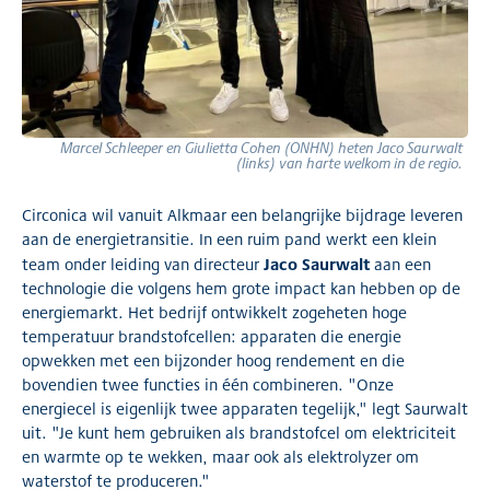
Marcel Schleeper en Giulietta Cohen (ONHN) heten Jaco Saurwalt
(links) van harte welkom in de regio.
Circonica wil vanuit Alkmaar een belangrijke bijdrage leveren
aan de energietransitie. In een ruim pand werkt een klein
Jaco Saurwalt
team onder leiding van directeur
aan een
technologie die volgens hem grote impact kan hebben op de
energiemarkt. Het bedrijf ontwikkelt zogeheten hoge
temperatuur brandstofcellen: apparaten die energie
opwekken met een bijzonder hoog rendement en die
bovendien twee functies in één combineren. "Onze
energiecel is eigenlijk twee apparaten tegelijk," legt Saurwalt
uit. "Je kunt hem gebruiken als brandstofcel om elektriciteit
en warmte op te wekken, maar ook als elektrolyzer om
waterstof te produceren."