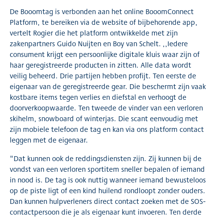
De Booomtag is verbonden aan het online BooomConnect
Platform, te bereiken via de website of bijbehorende app,
vertelt Rogier die het platform ontwikkelde met zijn
zakenpartners Guido Nuijten en Boy van Schelt. ,,Iedere
consument krijgt een persoonlijke digitale kluis waar zijn of
haar geregistreerde producten in zitten. Alle data wordt
veilig beheerd. Drie partijen hebben profijt. Ten eerste de
eigenaar van de geregistreerde gear. Die beschermt zijn vaak
kostbare items tegen verlies en diefstal en verhoogt de
doorverkoopwaarde. Ten tweede de vinder van een verloren
skihelm, snowboard of winterjas. Die scant eenvoudig met
zijn mobiele telefoon de tag en kan via ons platform contact
leggen met de eigenaar.
"Dat kunnen ook de reddingsdiensten zijn. Zij kunnen bij de
vondst van een verloren sportitem sneller bepalen of iemand
in nood is. De tag is ook nuttig wanneer iemand bewusteloos
op de piste ligt of een kind huilend rondloopt zonder ouders.
Dan kunnen hulpverleners direct contact zoeken met de SOS-
contactpersoon die je als eigenaar kunt invoeren. Ten derde