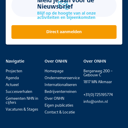
Nieuwsbrief
Blijf op de hoogte van al onze
activiteiten en bijeenkomsten
Direct aanmelden
Navigatie
Over ONHN
Over ONHN
Projecten
Homepage
Bergerweg 200 –
Gebouw C
Agenda
Ondernemersservice
1817 MN Alkmaar
Actueel
Internationaliseren
Succesverhalen
Bedrijventerreinen
+31(0)725195774
Gemeenten NHN in
Over ONHN
info@onhn.nl
cijfers
Eigen publicaties
Vacatures & Stages
Contact & Locatie