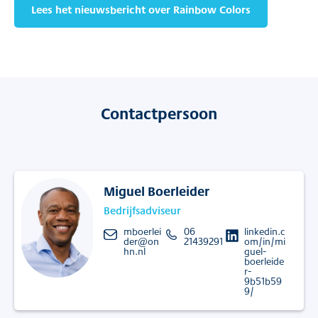
Lees het nieuwsbericht over Rainbow Colors
Contactpersoon
Miguel Boerleider
Bedrijfsadviseur
mboerlei
06
linkedin.c
der@on
21439291
om/in/mi
hn.nl
guel-
boerleide
r-
9b51b59
9/