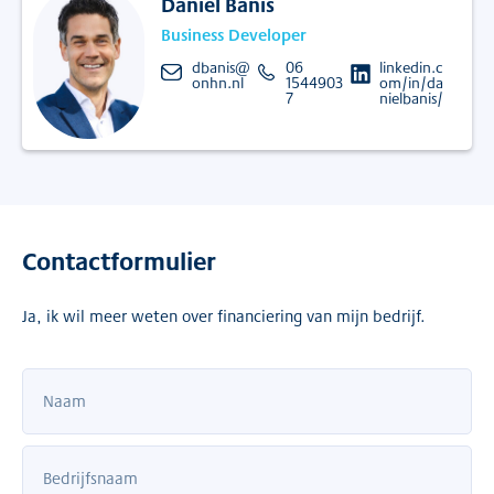
Daniël Banis
Business Developer
dbanis@
06
linkedin.c
onhn.nl
1544903
om/in/da
7
nielbanis/
Contactformulier
Ja, ik wil meer weten over financiering van mijn bedrijf.