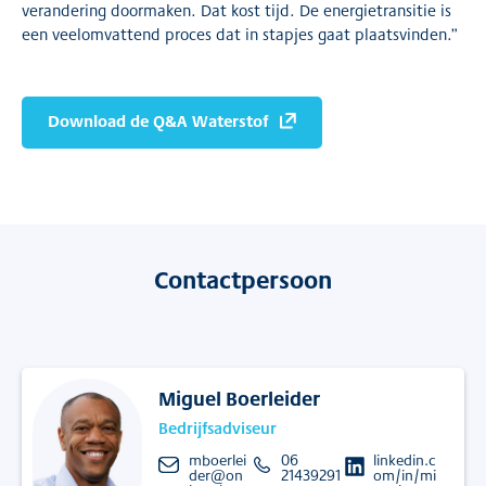
verandering doormaken. Dat kost tijd. De energietransitie is
een veelomvattend proces dat in stapjes gaat plaatsvinden.”
Download de Q&A Waterstof
Contactpersoon
Miguel Boerleider
Bedrijfsadviseur
mboerlei
06
linkedin.c
der@on
21439291
om/in/mi