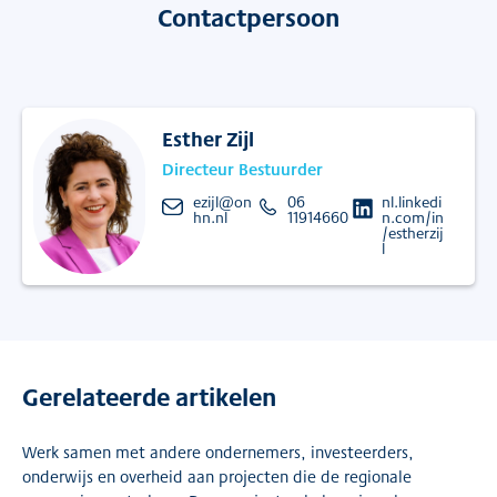
Contactpersoon
Esther Zijl
Directeur Bestuurder
ezijl@on
06
nl.linkedi
hn.nl
11914660
n.com/in
/estherzij
l
Gerelateerde artikelen
Werk samen met andere ondernemers, investeerders,
onderwijs en overheid aan projecten die de regionale