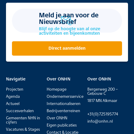
Meld je aan voor de
Nieuwsbrief
Blijf op de hoogte van al onze
activiteiten en bijeenkomsten
Direct aanmelden
Navigatie
Over ONHN
Over ONHN
Projecten
Homepage
Bergerweg 200 –
Gebouw C
Agenda
Ondernemersservice
1817 MN Alkmaar
Actueel
Internationaliseren
Succesverhalen
Bedrijventerreinen
+31(0)725195774
Gemeenten NHN in
Over ONHN
info@onhn.nl
cijfers
Eigen publicaties
Vacatures & Stages
Contact & Locatie